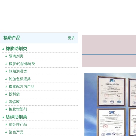
福诺产品
更多
橡胶助剂类
隔离剂类
橡胶/轮胎修饰类
轮胎润滑类
轮胎色标液类
橡胶配方内产品
投料袋
混炼胶
橡胶增塑剂
纺织助剂类
前处理产品
染色产品